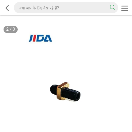
2
/
3