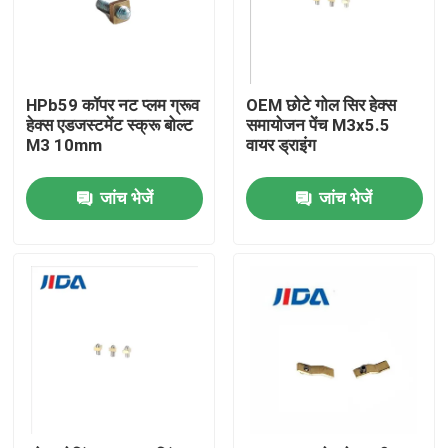
हमारे बारे में
HPb59 कॉपर नट प्लम ग्रूव
OEM छोटे गोल सिर हेक्स
फ़ैक्टरी टूर
हेक्स एडजस्टमेंट स्क्रू बोल्ट
समायोजन पेंच M3x5.5
M3 10mm
वायर ड्राइंग
गुणवत्ता नियंत्रण
जांच भेजें
जांच भेजें
हमसे संपर्क करें
समाचार
मामले
उद्धरण मांगें