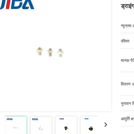
ड्राइं
न्यूनतम 
कीमत:
मानक पैक
वितरण अ
भुगतान व
आपूर्ति क्