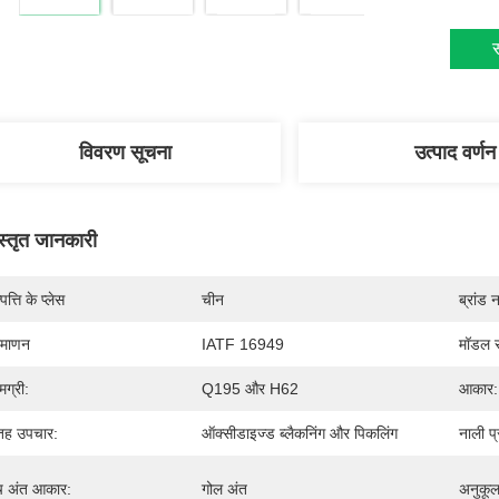
स
विवरण सूचना
उत्पाद वर्णन
स्तृत जानकारी
पत्ति के प्लेस
चीन
ब्रांड 
रमाणन
IATF 16949
मॉडल स
मग्री:
Q195 और H62
आकार:
ह उपचार:
ऑक्सीडाइज्ड ब्लैकनिंग और पिकलिंग
नाली प
ंच अंत आकार:
गोल अंत
अनुकू