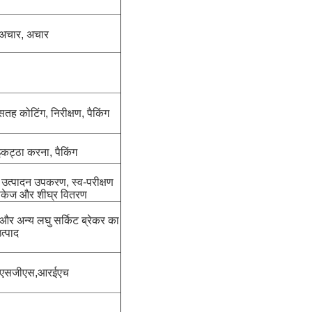
अचार, अचार
सतह कोटिंग, निरीक्षण, पैकिंग
 इकट्ठा करना, पैकिंग
लित उत्पादन उपकरण, स्व-परीक्षण
पैकेज और शीघ्र वितरण
र अन्य लघु सर्किट ब्रेकर का
त्पाद
एसजीएस,आरईएच