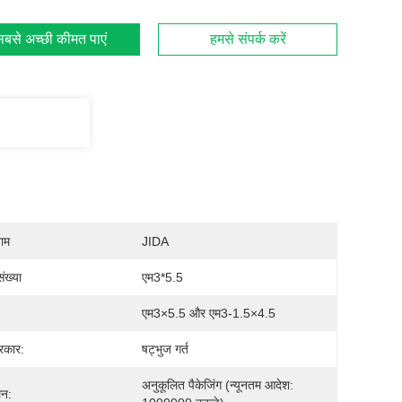
बसे अच्छी कीमत पाएं
हमसे संपर्क करें
नाम
JIDA
ंख्या
एम3*5.5
एम3×5.5 और एम3-1.5×4.5
्रकार:
षट्भुज गर्त
अनुकूलित पैकेजिंग (न्यूनतम आदेश: 
लन: