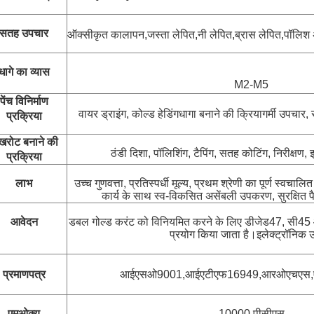
सतह उपचार
ऑक्सीकृत कालापन
,जस्ता लेपित,नी लेपित,ब्रास लेपित,
पॉलिश 
धागे का व्यास
M2-M5
पेंच विनिर्माण
वायर ड्राइंग, कोल्ड हेडिंग
धागा बनाने की क्रिया
गर्मी उपचार, 
प्रक्रिया
रोट बनाने की
ठंडी दिशा
, पॉलिशिंग, टैपिंग, सतह कोटिंग, निरीक्षण,
प्रक्रिया
लाभ
उच्च गुणवत्ता, प्रतिस्पर्धी मूल्य, प्रथम श्रेणी का पूर्ण स्वचा
कार्य के साथ स्व-विकसित असेंबली उपकरण, सुरक्षित 
आवेदन
डबल गोल्ड करंट को विनियमित करने के लिए डीजेड47, सी45 औ
प्रयोग किया जाता है।
इलेक्ट्रॉनिक उ
प्रमाणपत्र
आईएसओ9001,आईएटीएफ16949,आरओएचएस,
एमओक्यू
10000 पीसीएस