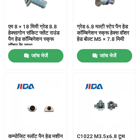
हमारे बारे में
एम 8 × 18 मिमी ग्रेड 8.8
ग्रेड 6.8 मल्टी स्टेप पैन हेड
हेक्सागोन सॉकेट फ्लैट राउंड
कॉम्बिनेशन स्क्रू हेक्स वॉशर
फ़ैक्टरी टूर
पैन हेड कॉम्बिनेशन स्क्रू
हेड बोल्ट M5 × 7.8 मिमी
वॉशर के साथ
जांच भेजें
जांच भेजें
गुणवत्ता नियंत्रण
हमसे संपर्क करें
समाचार
मामले
कम्पोजिट स्लॉट पैन हेड मशीन
C1022 M3.5x6.8 टूथ
उद्धरण मांगें