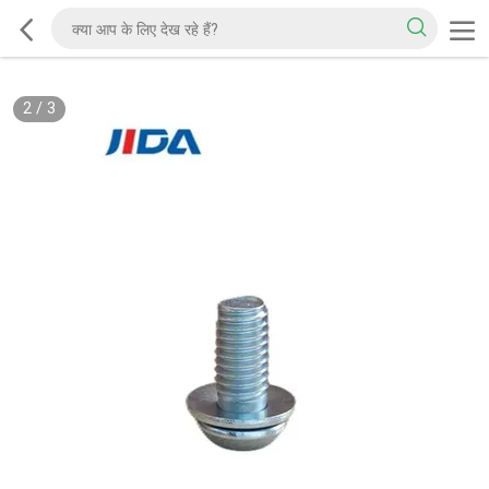
2
/
3