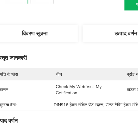
स
विवरण सूचना
उत्पाद वर्णन
स्तृत जानकारी
पत्ति के प्लेस
चीन
ब्रांड 
Check My Web.visit My 
रमाणन
मॉडल स
Cetification
रमुखता देना:
DIN916 हेक्स सॉकेट सेट स्क्रू
, 
सेल्फ टैपिंग हेक्स सॉ
्पाद वर्णन