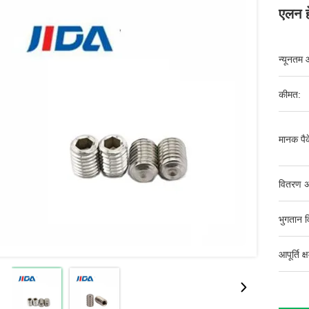
एलन ह
न्यूनतम 
कीमत:
मानक पैक
वितरण अ
भुगतान व
आपूर्ति क्