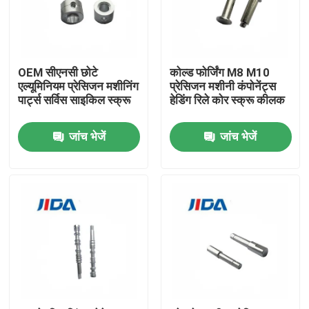
हमारे बारे में
OEM सीएनसी छोटे
कोल्ड फोर्जिंग M8 M10
फ़ैक्टरी टूर
एल्यूमिनियम प्रेसिजन मशीनिंग
प्रेसिजन मशीनी कंपोनेंट्स
पार्ट्स सर्विस साइकिल स्क्रू
हेडिंग रिले कोर स्क्रू कीलक
गुणवत्ता नियंत्रण
जांच भेजें
जांच भेजें
हमसे संपर्क करें
समाचार
मामले
उद्धरण मांगें