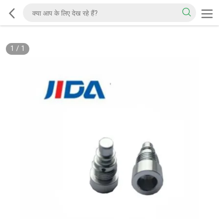
1
/
1