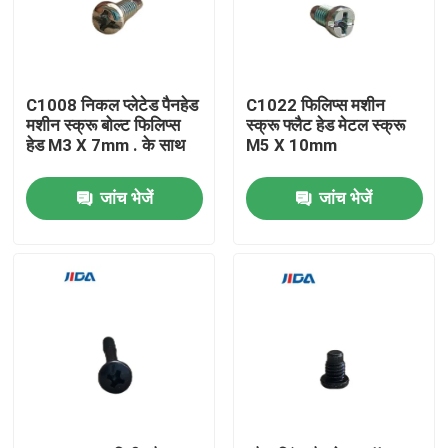
हमारे बारे में
C1008 निकल प्लेटेड पैनहेड
C1022 फिलिप्स मशीन
फ़ैक्टरी टूर
मशीन स्क्रू बोल्ट फिलिप्स
स्क्रू फ्लैट हेड मेटल स्क्रू
हेड M3 X 7mm . के साथ
M5 X 10mm
गुणवत्ता नियंत्रण
जांच भेजें
जांच भेजें
हमसे संपर्क करें
समाचार
मामले
उद्धरण मांगें