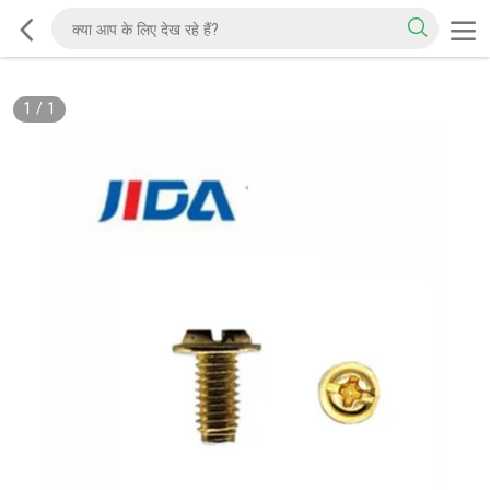
1
/
1