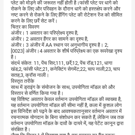
प्लेट को मोड़ने की जरूरत नहीं होती है।फांसी प्लेट पर धागे को
रोकने के लिए और परिवहन के दौरान धागे को हस्तक्षेप करने और
एक्सल पिन टूल
नष्ट करने से रोकने के लिए हैंगिंग प्लेट की रोटेशन रेंज को सीमित
करने के लिए छर्रे सेट करें।
चित्र का विवरण
अंजीर। 1 अवतार का परिप्रेक्ष्य दृश्य है;
स्क्वायर वेल्ड नट
अंजीर। 2 अवतार हैंगर का सामने का दृश्य है;
अंजीर। 3 अंजीर में AA स्थान पर अनुभागीय दृश्य है। 2;
[0023] अंजीर।4 अवतार के शीर्ष परिप्रेक्ष्य का एक रूपरेखा दृश्य
थ्रेडेड इंसर्ट नट
है।
संदर्भ संकेत: 11, पेंच सिर;111, छर्रे;12, पेंच रॉड;121, धागा
खंड;2, फांसी प्लेट;21, कनेक्टिंग सेगमेंट;22, चाप नाली;23, चाप
प्रेसिजन मशीनीकृत घटक
सतह;3, क्रॉस नाली।
विस्तृत तरीके
साथ में ड्राइंग के संयोजन के साथ, उपयोगिता मॉडल को और
ब्लाइंड पॉप रिवेट्स
विस्तार से वर्णित किया गया है।
यह विशिष्ट अवतार केवल वर्तमान उपयोगिता मॉडल की व्याख्या है,
यह वर्तमान उपयोगिता मॉडल की सीमा नहीं है, कला में कुशल लोग
इस विनिर्देश को पढ़ने के बाद आवश्यकतानुसार वर्तमान अवतार में
रचनात्मक योगदान के बिना संशोधन कर सकते हैं, लेकिन जब तक
वर्तमान उपयोगिता मॉडल के दावों के दायरे में, यह पेटेंट कानून द्वारा
संरक्षित है।