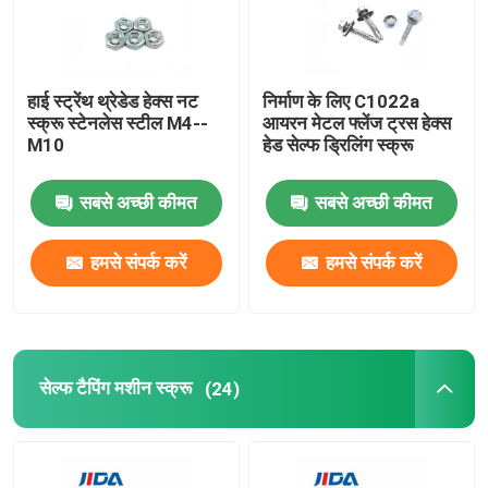
हमारे बारे में
हाई स्ट्रेंथ थ्रेडेड हेक्स नट
निर्माण के लिए C1022a
स्क्रू स्टेनलेस स्टील M4--
आयरन मेटल फ्लेंज ट्रस हेक्स
फ़ैक्टरी टूर
M10
हेड सेल्फ ड्रिलिंग स्क्रू
गुणवत्ता नियंत्रण
सबसे अच्छी कीमत
सबसे अच्छी कीमत
हमसे संपर्क करें
हमसे संपर्क करें
हमसे संपर्क करें
समाचार
सेल्फ टैपिंग मशीन स्क्रू
(24)
मामले
उद्धरण मांगें