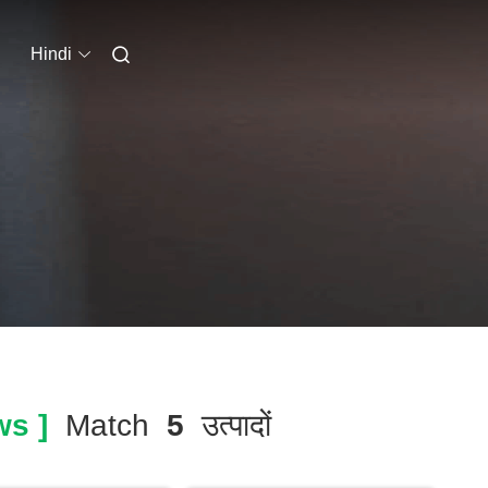
Hindi
s ]
Match
5
उत्पादों