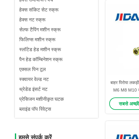
हेक्स सॉकेट सेट स्क्रू
हेक्स नट स्क्रू
सेल्फ टैपिंग मशीन स्क्रू
फिलिप्स मशीन स्क्रू
स्लॉटेड हेड मशीन स्क्रू
पैन हेड कॉम्बिनेशन स्क्रू
एक्सल पिन टूल
स्क्वायर वेल्ड नट
बाहर पिरोया लकड़ी
थ्रेडेड इंसर्ट नट
M6 M8 M10 जस्
स
प्रेसिजन मशीनीकृत घटक
सबसे अच्छी
ब्लाइंड पॉप रिवेट्स
हमसे संपर्क करें