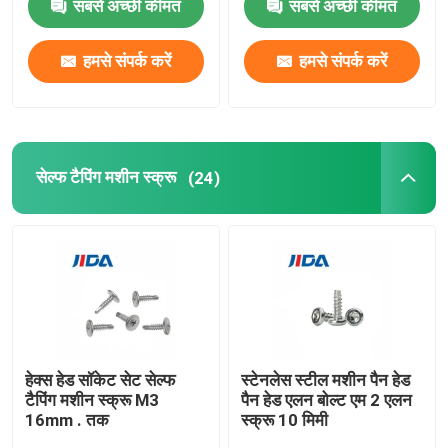
सबसे अच्छी कीमत
सबसे अच्छी कीमत
एक्सल पिन टूल
हमसे संपर्क करें
हमसे संपर्क करें
स्क्वायर वेल्ड नट
थ्रेडेड इंसर्ट नट
सेल्फ टैपिंग मशीन स्क्रू
(24)
प्रेसिजन मशीनीकृत घटक
ब्लाइंड पॉप रिवेट्स
हेक्स हेड सॉकेट सेट सेल्फ
स्टेनलेस स्टील मशीन पैन हेड
टैपिंग मशीन स्क्रू M3
पैन हेड एलन बोल्ट एम 2 एलन
16mm . तक
स्क्रू 10 मिमी