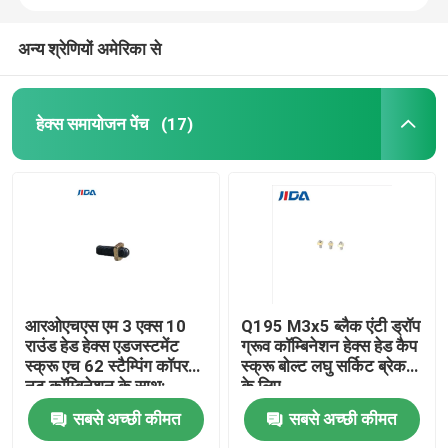
अन्य श्रेणियों अमेरिका से
हेक्स समायोजन पेंच
(17)
घर
आरओएचएस एम 3 एक्स 10
Q195 M3x5 ब्लैक एंटी ड्रॉप
राउंड हेड हेक्स एडजस्टमेंट
ग्रूव कॉम्बिनेशन हेक्स हेड कैप
स्क्रू एच 62 स्टैम्पिंग कॉपर
स्क्रू बोल्ट लघु सर्किट ब्रेकर
उत्पाद
नट कॉम्बिनेशन के साथ:
के लिए
सबसे अच्छी कीमत
सबसे अच्छी कीमत
वीडियो