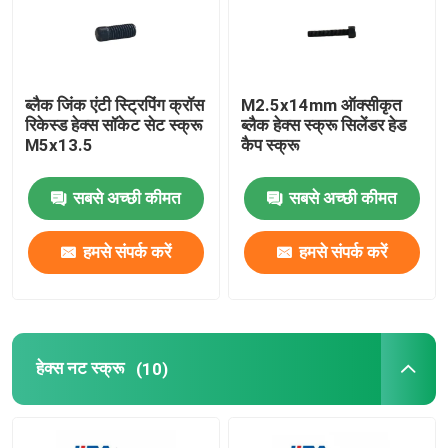
हमारे बारे में
ब्लैक जिंक एंटी स्ट्रिपिंग क्रॉस
M2.5x14mm ऑक्सीकृत
फ़ैक्टरी टूर
रिकेस्ड हेक्स सॉकेट सेट स्क्रू
ब्लैक हेक्स स्क्रू सिलेंडर हेड
M5x13.5
कैप स्क्रू
गुणवत्ता नियंत्रण
सबसे अच्छी कीमत
सबसे अच्छी कीमत
हमसे संपर्क करें
हमसे संपर्क करें
हमसे संपर्क करें
समाचार
हेक्स नट स्क्रू
(10)
मामले
उद्धरण मांगें